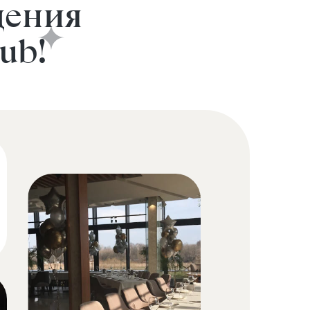
дения
ub!