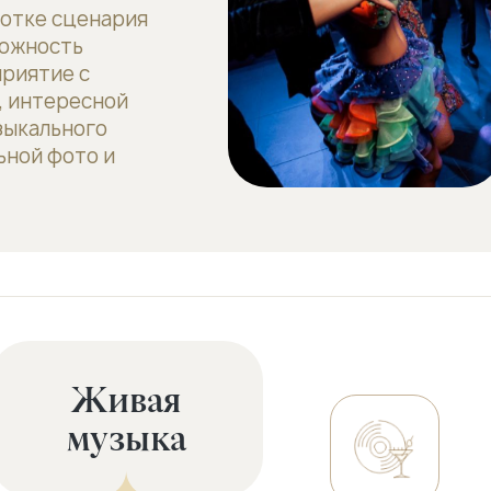
ботке сценария
можность
приятие с
 интересной
зыкального
ьной фото и
Живая
музыка