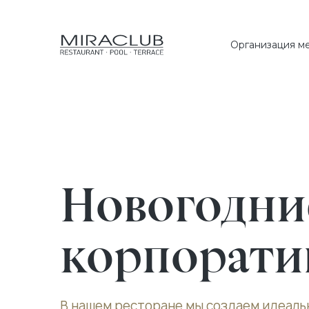
Организация м
Новогодни
корпорати
В нашем ресторане мы создаем идеаль