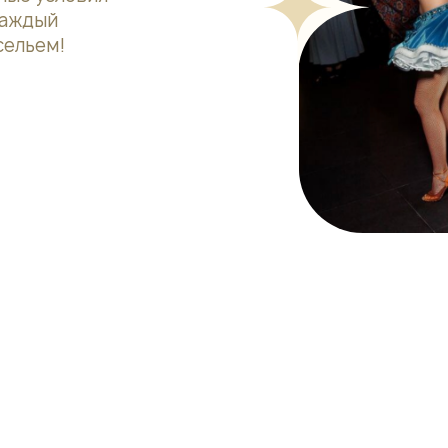
каждый
сельем!