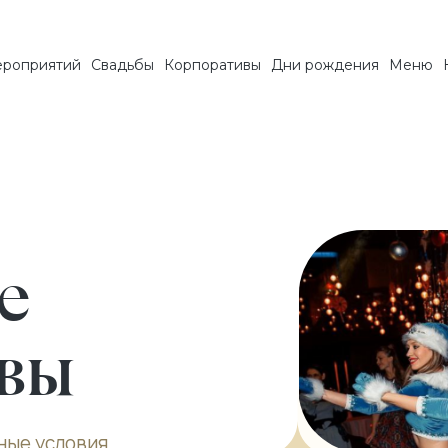
ероприятий
Свадьбы
Корпоративы
Дни рождения
Mеню
е
вы
ные условия