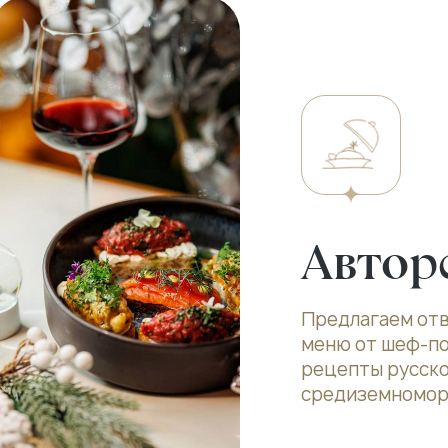
Автор
Предлагаем отв
меню от шеф-по
рецепты русско
средиземноморс