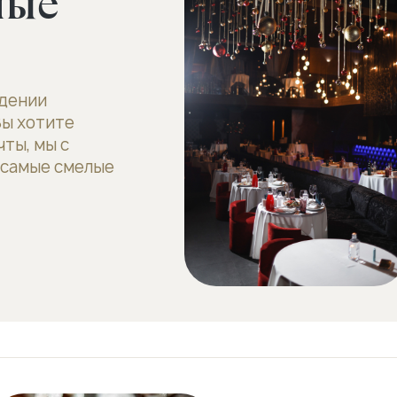
ные
едении
Вы хотите
ты, мы с
 самые смелые