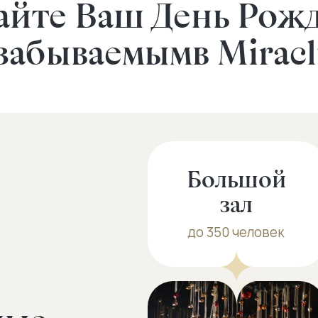
айте Ваш День Рож
забываемым
в Miracl
Большой
зал
до 350 человек